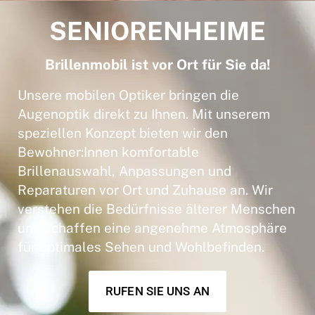
SENIORENHEIME
Brillenmobil ist vor Ort für Sie da!
Unsere mobilen Optiker bringen die
Augenoptik direkt zu Ihnen. Mit unserem
speziellen Konzept bieten wir den
Bewohner:Innen komfortable
Brillenauswahl, Anpassungen und
Reparaturen vor Ort und Zuhause an. Wir
verstehen die Bedürfnisse älterer Menschen
und schaffen eine angenehme Atmosphäre
für optimales Sehen und Wohlbefinden.
RUFEN SIE UNS AN